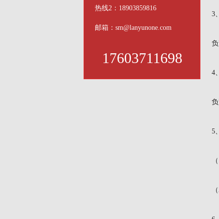
热线2：18903859816
3
邮箱：sm@lanyunone.com
负
17603711698
4
负
5
（
（