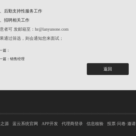
、后勤支持性服务工作
、招聘相关工作
意者可 发邮箱至：hr@lanyunone.com
果通过筛选，则会通知您来面试；
一篇：
一篇：销售经理
返回
彩之源
蓝云系统官网
APP开发
代理商登录
信息核验
投票·问卷·邀