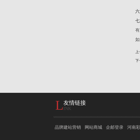
六
七
有
如
上
下
L
友情链接
INK
品牌建站营销
网站商城
企邮登录
河南