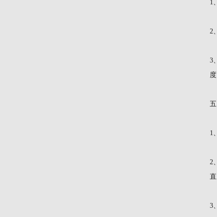
1
2
3
度
五
1
2
直
3