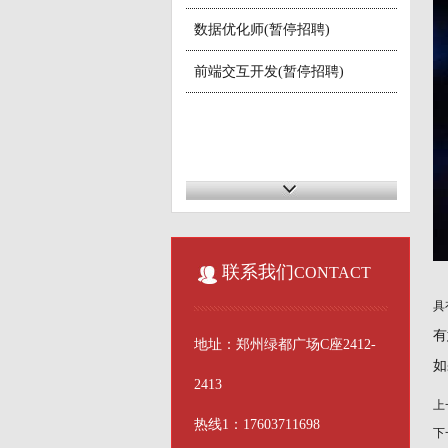
数据优化师(暂停招聘)
前端交互开发(暂停招聘)
联系我们
CONTACT
具
有
地址：郑州绿都广场C座2412-
如
2413
上
热线1：17603711698
下